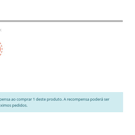
k
pensa ao comprar 1 deste produto. A recompensa poderá ser
óximos pedidos.