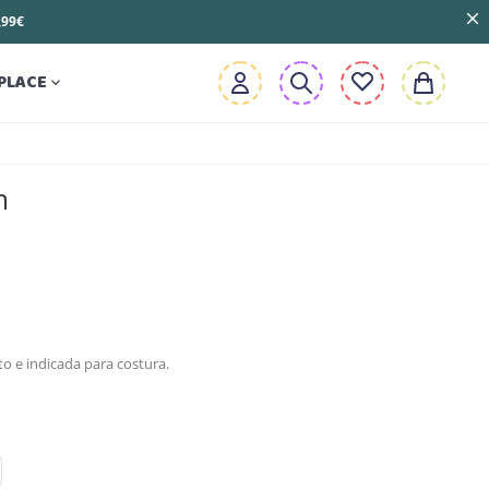
3,99€
PLACE

m
to e indicada para costura.