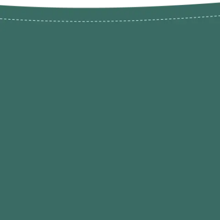
Novos pr
Revenda P
das 9h às 21h