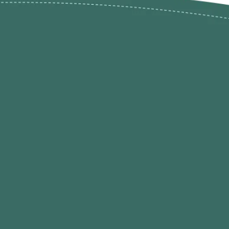
ões de
loja@ogatohobby.com
O Gato Hobby
Portugal
Continental
s
 Gato