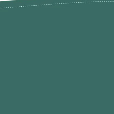
odutos
Envios Devoluções e Opç
Pagamento
rodutos até -50%
Termos de Privacidade
Condições de Utilização
Quem Somos / Contacto
Marketplace
Programa de Afiliados O
Hobby
Contacte-nos