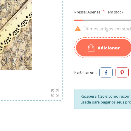
1
Pressa! Apenas
em stock!

Últimos artigos em stoc
Adicionar
Partilhar em:
Receberá 1,20 € como recom
usada para pagar os seus pr