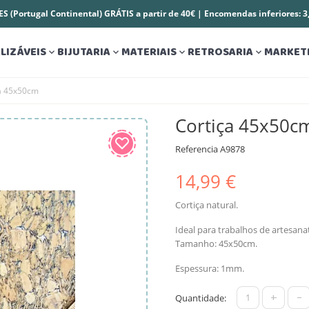
S (Portugal Continental) GRÁTIS a partir de 40€ | Encomendas inferiores: 
LIZÁVEIS
BIJUTARIA
MATERIAIS
RETROSARIA
MARKET




a 45x50cm
Cortiça 45x50c
Referencia
A9878
14,99 €
Cortiça natural.
Ideal para trabalhos de artesana
Tamanho: 45x50cm.
Espessura: 1mm.
+
-
Quantidade: