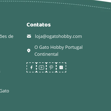
Contatos
ões de
loja@ogatohobby.com
O Gato Hobby
Portugal
Continental
s
 Gato