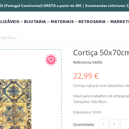
S (Portugal Continental) GRÁTIS a partir de 40€ | Encomendas inferiores: 
LIZÁVEIS
BIJUTARIA
MATERIAIS
RETROSARIA
MARKET




a 50x70cm
Cortiça 50x70c
Referencia
A4456
22,99 €
Cortiça natural com desenhos de
Ideal para trabalhos de artesana
Tamanho: 50x70cm.
Espessura: 1mm.
+
-
Quantidade: