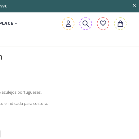
3,99€
PLACE

m
 azulejos portugueses.
to e indicada para costura.