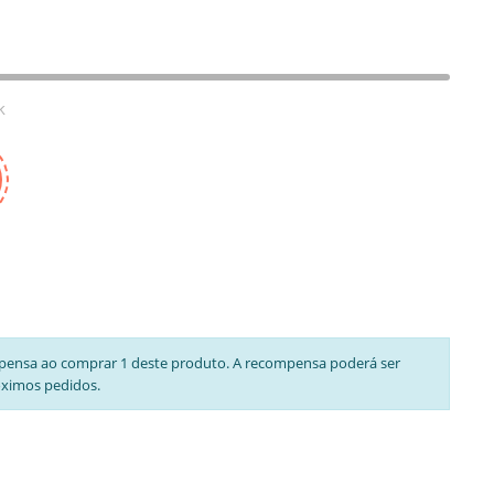
k
pensa ao comprar 1 deste produto. A recompensa poderá ser
óximos pedidos.