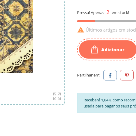
2
Pressa! Apenas
em stock!

Últimos artigos em stoc
Adicionar
Partilhar em:
Receberá 1,84 € como recom
usada para pagar os seus pr