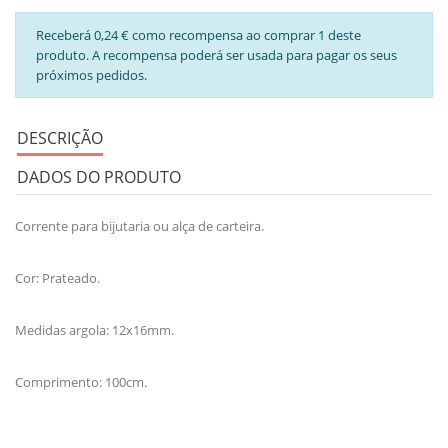
Receberá 0,24 € como recompensa ao comprar 1 deste
produto. A recompensa poderá ser usada para pagar os seus
próximos pedidos.
DESCRIÇÃO
DADOS DO PRODUTO
Corrente para bijutaria ou alça de carteira.
Cor: Prateado.
Medidas argola: 12x16mm.
Comprimento: 100cm.