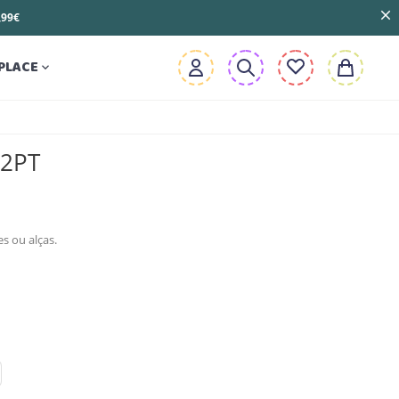
3,99€
PLACE

32PT
es ou alças.