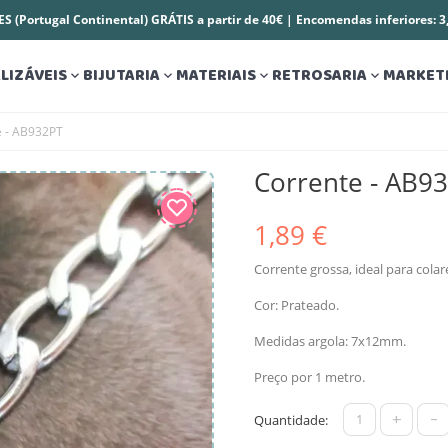
S (Portugal Continental) GRÁTIS a partir de 40€ | Encomendas inferiores: 
LIZÁVEIS
BIJUTARIA
MATERIAIS
RETROSARIA
MARKET




e - AB932PT
Corrente - AB9
1,89 €
Corrente grossa, ideal para colar
Cor: Prateado.
Medidas argola: 7x12mm.
Preço por 1 metro.
+
-
Quantidade: