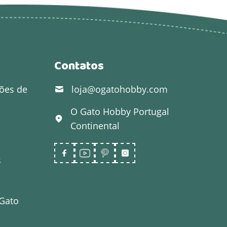
Contatos
ões de
loja@ogatohobby.com
O Gato Hobby
Portugal
Continental
s
 Gato