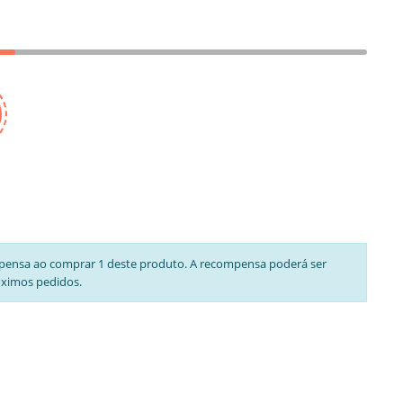
pensa ao comprar 1 deste produto. A recompensa poderá ser
óximos pedidos.