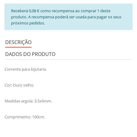
Receberá 0,08 € como recompensa ao comprar 1 deste
produto. A recompensa poderá ser usada para pagar os seus
próximos pedidos.
DESCRIÇÃO
DADOS DO PRODUTO
Corrente para bijutaria.
Cor: Ouro velho.
Medidas argola: 3.5x6mm.
Comprimento: 100cm.