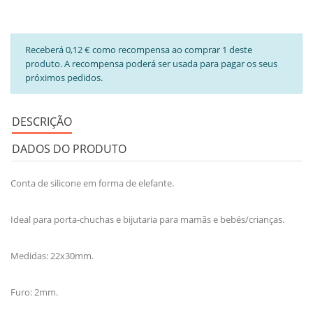
Receberá 0,12 € como recompensa ao comprar 1 deste
produto. A recompensa poderá ser usada para pagar os seus
próximos pedidos.
DESCRIÇÃO
DADOS DO PRODUTO
Conta de silicone em forma de elefante.
Ideal para porta-chuchas e bijutaria para mamãs e bebés/crianças.
Medidas: 22x30mm.
Furo: 2mm.