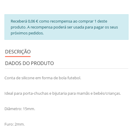
Receberá 0,06 € como recompensa ao comprar 1 deste
produto. A recompensa poderá ser usada para pagar os seus
próximos pedidos.
DESCRIÇÃO
DADOS DO PRODUTO
Conta de silicone em forma de bola futebol.
Ideal para porta-chuchas e bijutaria para mamãs e bebés/crianças.
Diâmetro: 15mm.
Furo: 2mm.