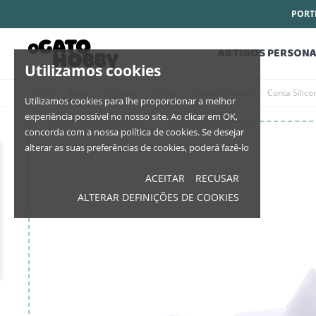
PORTE
ARTIGOS PERSONA
Utilizamos cookies
Início
Home
Bijutaria
Contas
Contas Silicone
Conta Silico
Utilizamos cookies para lhe proporcionar a melhor
experiência possível no nosso site. Ao clicar em OK,
concorda com a nossa política de cookies. Se desejar
alterar as suas preferências de cookies, poderá fazê-lo
ACEITAR
RECUSAR
ALTERAR DEFINIÇÕES DE COOKIES