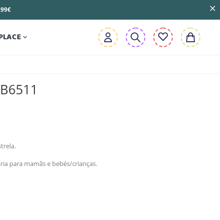
3,99€
PLACE

- B6511
trela.
taria para mamãs e bebés/crianças.