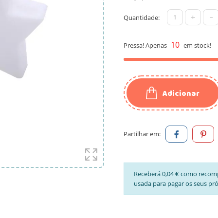
+
-
Quantidade:
10
Pressa! Apenas
em stock!
Adicionar
Partilhar em:
Receberá 0,04 € como recom
usada para pagar os seus pr