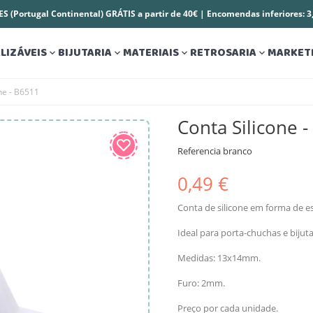
S (Portugal Continental) GRÁTIS a partir de 40€ | Encomendas inferiores: 
LIZÁVEIS
BIJUTARIA
MATERIAIS
RETROSARIA
MARKET




ne - B6511
Conta Silicone 
Referencia
branco
0,49 €
Conta de silicone em forma de es
Ideal para porta-chuchas e biju
Medidas: 13x14mm.
Furo: 2mm.
Preço por cada unidade.