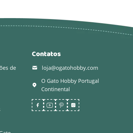
Contatos
ões de
loja@ogatohobby.com
O Gato Hobby
Portugal
Continental
s
 Gato