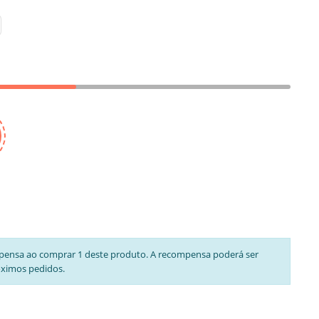
pensa ao comprar 1 deste produto. A recompensa poderá ser
óximos pedidos.