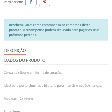
Partilhar em:
Receberá 0,04 € como recompensa ao comprar 1 deste
produto. A recompensa poderá ser usada para pagar os seus
próximos pedidos.
DESCRIÇÃO
DADOS DO PRODUTO
Conta de silicone em forma de coração.
Ideal para porta-chuchas e bijutaria para mamãs e bebés/crianças.
Medidas: 12x14mm.
Furo: 2mm.