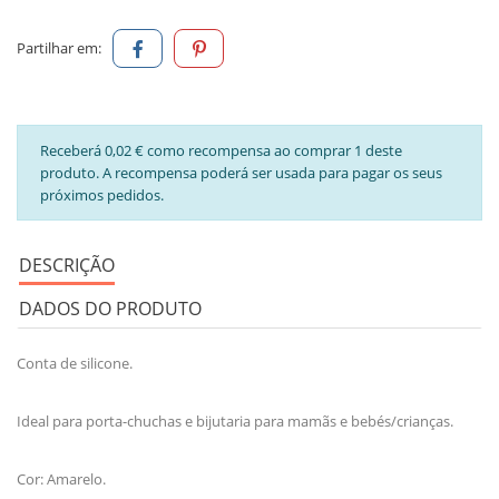
Partilhar em:
Receberá 0,02 € como recompensa ao comprar 1 deste
produto. A recompensa poderá ser usada para pagar os seus
próximos pedidos.
DESCRIÇÃO
DADOS DO PRODUTO
Conta de silicone.
Ideal para porta-chuchas e bijutaria para mamãs e bebés/crianças.
Cor: Amarelo.