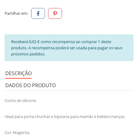
Partilhar em:
Receberá 0,02 € como recompensa ao comprar 1 deste
produto. A recompensa poderá ser usada para pagar os seus
próximos pedidos.
DESCRIÇÃO
DADOS DO PRODUTO
Conta de silicone.
Ideal para porta-chuchas e bijutaria para mamãs e bebés/crianças.
Cor: Magenta.