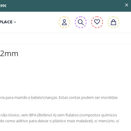
3,99€
PLACE

 12mm
taria para mamãs e bebés/crianças. Estas contas podem ser mordidas
 não-tóxico, sem BPA (Bisfenol A) sem ftalatos (compostos químicos
zado como aditivo para deixar o plástico mais maleável), s/ mercúrio, s/