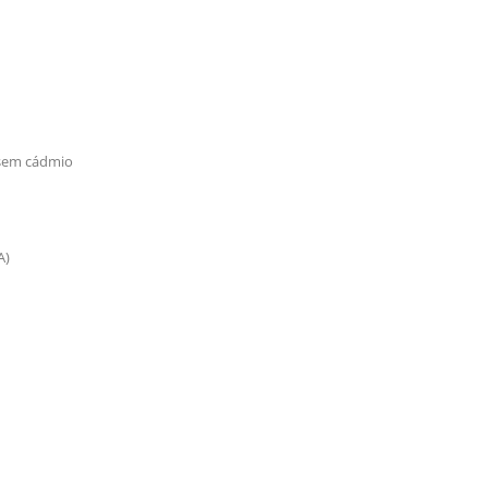
 sem cádmio
A)