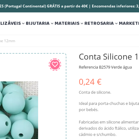
S (Portugal Continental) GRÁTIS a partir de 40€ | Encomendas inferiores: 
LIZÁVEIS
BIJUTARIA
MATERIAIS
RETROSARIA
MARKET




one 12mm
Conta Silicone
Referencia
B2579 Verde água
0,24 €
Conta de silicone.
Ideal para porta-chuchas e biju
por bebés.
Fabricadas em silicone alimentar
derivados do ácido ftálico, utili
cádmio e s/chumbo.