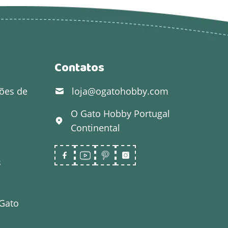
Contatos
ões de
loja@ogatohobby.com
O Gato Hobby
Portugal
Continental
s
 Gato