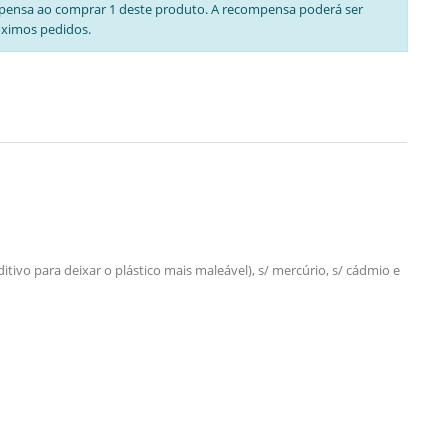
pensa ao comprar 1 deste produto. A recompensa poderá ser
óximos pedidos.
tivo para deixar o plástico mais maleável), s/ mercúrio, s/ cádmio e