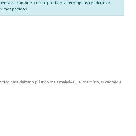
pensa ao comprar 1 deste produto. A recompensa poderá ser
óximos pedidos.
tivo para deixar o plástico mais maleável), s/ mercúrio, s/ cádmio e