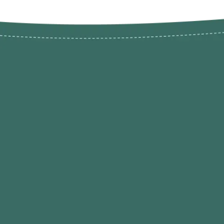
Novos pr
Revenda P
das 9h às 21h