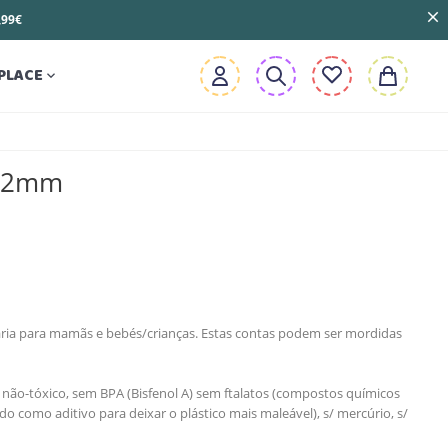
3,99€
PLACE

 12mm
taria para mamãs e bebés/crianças. Estas contas podem ser mordidas
 não-tóxico, sem BPA (Bisfenol A) sem ftalatos (compostos químicos
zado como aditivo para deixar o plástico mais maleável), s/ mercúrio, s/