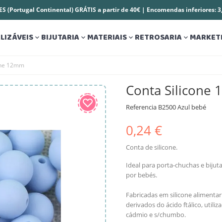
S (Portugal Continental) GRÁTIS a partir de 40€ | Encomendas inferiores: 
LIZÁVEIS
BIJUTARIA
MATERIAIS
RETROSARIA
MARKET




one 12mm
Conta Silicone
Referencia
B2500 Azul bebé
0,24 €
Conta de silicone.
Ideal para porta-chuchas e biju
por bebés.
Fabricadas em silicone alimentar
derivados do ácido ftálico, utili
cádmio e s/chumbo.