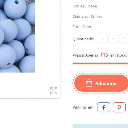
Cor: Azul bebé.
Diâmetro: 12mm.
Furo: 2mm.
+
-
Quantidade:
115
Pressa! Apenas
em stock!
Adicionar
Partilhar em: