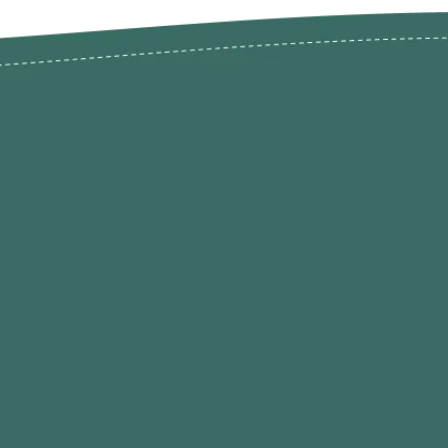
odutos
Envios Devoluções e Opç
Pagamento
rodutos até -50%
Termos de Privacidade
Condições de Utilização
Quem Somos / Contacto
Marketplace
Programa de Afiliados O
Hobby