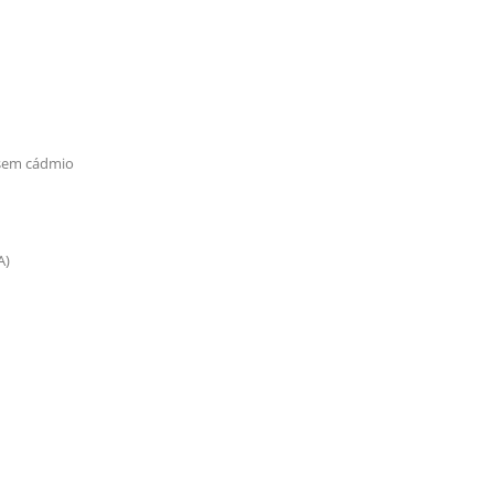
 sem cádmio
A)