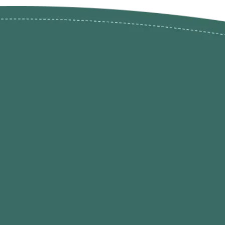
ões de
loja@ogatohobby.com
O Gato Hobby
Portugal
Continental
s
 Gato