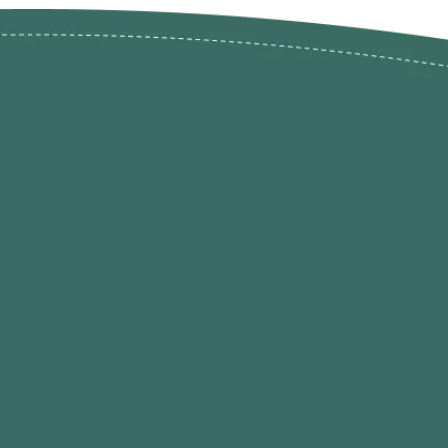
ões de
loja@ogatohobby.com
O Gato Hobby
Portugal
Continental
s
 Gato