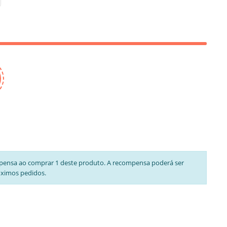
pensa ao comprar 1 deste produto. A recompensa poderá ser
óximos pedidos.