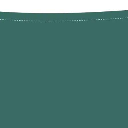
Novos pr
Revenda P
das 9h às 21h