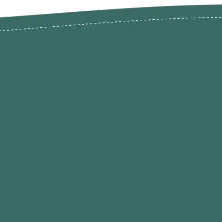
odutos
Envios Devoluções e Opç
Pagamento
rodutos até -50%
Termos de Privacidade
Condições de Utilização
Quem Somos / Contacto
Marketplace
Programa de Afiliados O
Hobby