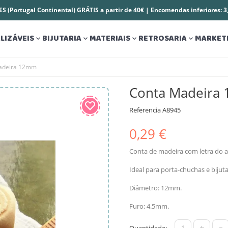
S (Portugal Continental) GRÁTIS a partir de 40€ | Encomendas inferiores: 
LIZÁVEIS
BIJUTARIA
MATERIAIS
RETROSARIA
MARKET




adeira 12mm
Conta Madeira
Referencia
A8945
0,29 €
Conta de madeira com letra do a
Ideal para porta-chuchas e biju
Diâmetro: 12mm.
Furo: 4.5mm.
+
-
Quantidade: