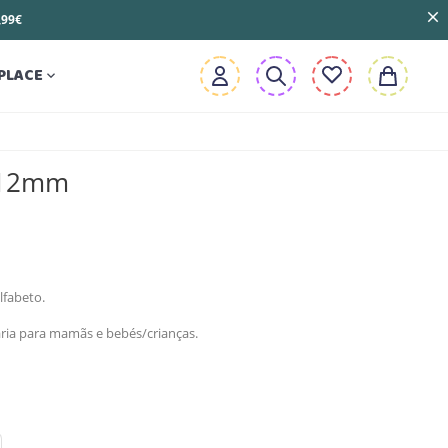
3,99€
PLACE

 12mm
lfabeto.
taria para mamãs e bebés/crianças.