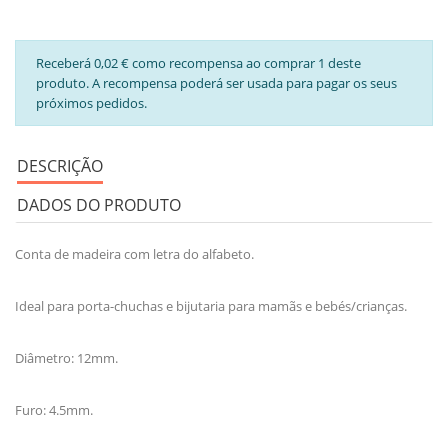
Receberá 0,02 € como recompensa ao comprar 1 deste
produto. A recompensa poderá ser usada para pagar os seus
próximos pedidos.
DESCRIÇÃO
DADOS DO PRODUTO
Conta de madeira com letra do alfabeto.
Ideal para porta-chuchas e bijutaria para mamãs e bebés/crianças.
Diâmetro: 12mm.
Furo: 4.5mm.