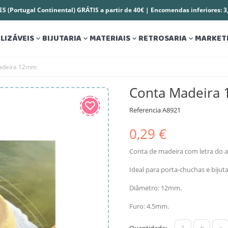
S (Portugal Continental) GRÁTIS a partir de 40€ | Encomendas inferiores: 
LIZÁVEIS
BIJUTARIA
MATERIAIS
RETROSARIA
MARKET




adeira 12mm
Conta Madeira
Referencia
A8921
0,29 €
Conta de madeira com letra do a
Ideal para porta-chuchas e biju
Diâmetro: 12mm.
Furo: 4.5mm.
+
-
Quantidade: