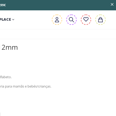
3,99€
PLACE

 12mm
lfabeto.
taria para mamãs e bebés/crianças.