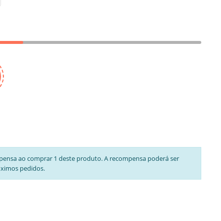
pensa ao comprar 1 deste produto. A recompensa poderá ser
óximos pedidos.