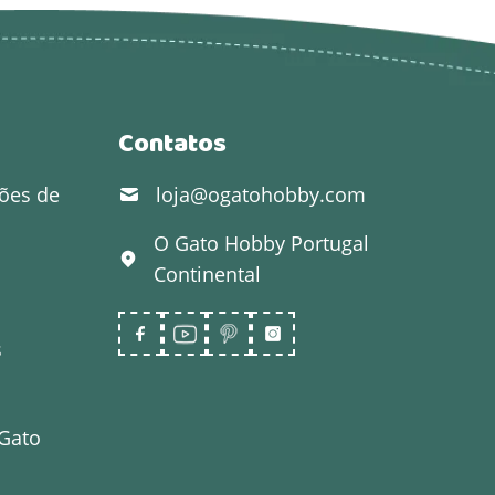
Contatos
ões de
loja@ogatohobby.com
O Gato Hobby
Portugal
Continental
s
 Gato