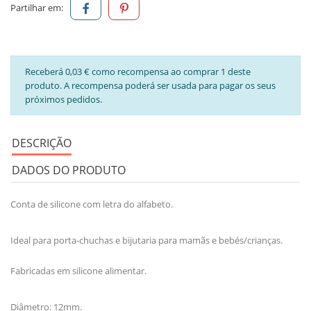
Partilhar em:
Receberá 0,03 € como recompensa ao comprar 1 deste
produto. A recompensa poderá ser usada para pagar os seus
próximos pedidos.
DESCRIÇÃO
DADOS DO PRODUTO
Conta de silicone com letra do alfabeto.
Ideal para porta-chuchas e bijutaria para mamãs e bebés/crianças.
Fabricadas em silicone alimentar.
Diâmetro: 12mm.