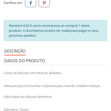
Partilhar em:
Receberá 0,03 € como recompensa ao comprar 1 deste
produto. A recompensa poderá ser usada para pagar os seus
próximos pedidos.
DESCRIÇÃO
DADOS DO PRODUTO
Conta de silicone com letra do alfabeto.
Ideal para porta-chuchas e bijutaria para mamãs e bebés/crianças.
Fabricadas em silicone alimentar.
Diâmetro: 12mm.