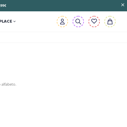
3,99€
PLACE

 alfabeto.