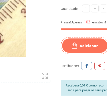
+
-
Quantidade:
103
Pressa! Apenas
em stock!
Adicionar
Partilhar em:
Receberá 0,01 € como recom
usada para pagar os seus pr