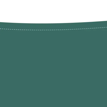
Novos pr
Revenda P
das 9h às 21h