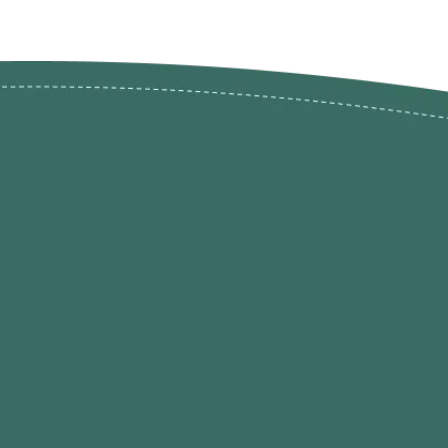
ões de
loja@ogatohobby.com
O Gato Hobby
Portugal
Continental
s
 Gato