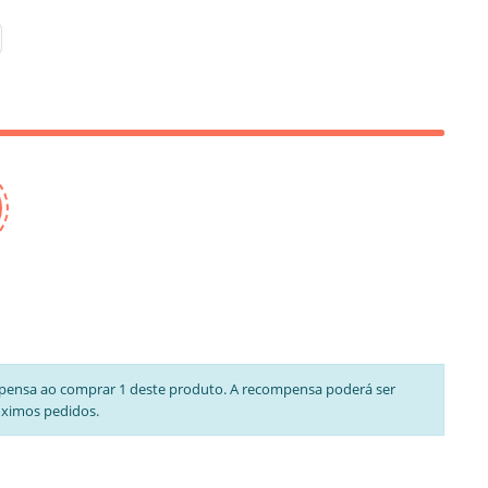
pensa ao comprar 1 deste produto. A recompensa poderá ser
óximos pedidos.