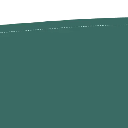
odutos
Envios Devoluções e Opç
Pagamento
rodutos até -50%
Termos de Privacidade
Condições de Utilização
Quem Somos / Contacto
Marketplace
Programa de Afiliados O