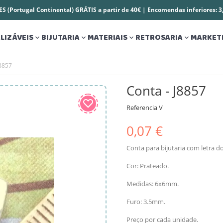
S (Portugal Continental) GRÁTIS a partir de 40€ | Encomendas inferiores: 
LIZÁVEIS
BIJUTARIA
MATERIAIS
RETROSARIA
MARKET




J8857
Conta - J8857
Referencia
V
0,07 €
Conta para bijutaria com letra do
Cor: Prateado.
Medidas: 6x6mm.
Furo: 3.5mm.
Preço por cada unidade.