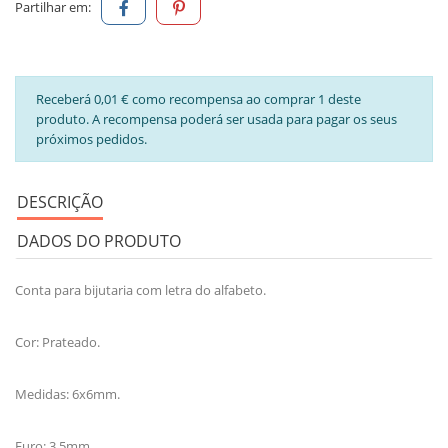
Partilhar em:
Receberá 0,01 € como recompensa ao comprar 1 deste
produto. A recompensa poderá ser usada para pagar os seus
próximos pedidos.
DESCRIÇÃO
DADOS DO PRODUTO
Conta para bijutaria com letra do alfabeto.
Cor: Prateado.
Medidas: 6x6mm.
Furo: 3.5mm.