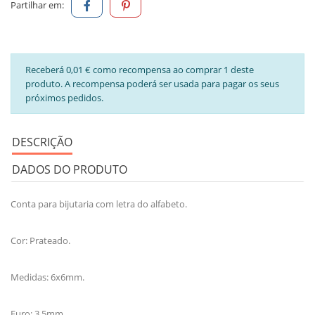
Partilhar em:
Receberá 0,01 € como recompensa ao comprar 1 deste
produto. A recompensa poderá ser usada para pagar os seus
próximos pedidos.
DESCRIÇÃO
DADOS DO PRODUTO
Conta para bijutaria com letra do alfabeto.
Cor: Prateado.
Medidas: 6x6mm.
Furo: 3.5mm.