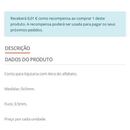
Receberá 0,01 € como recompensa ao comprar 1 deste
produto. A recompensa poderá ser usada para pagar os seus
próximos pedidos.
DESCRIÇÃO
DADOS DO PRODUTO
Conta para bijutaria com letra do alfabeto.
Medidas: 5x5mm.
Furo: 3.5mm.
Preço por cada unidade.