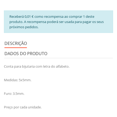
Receberá 0,01 € como recompensa ao comprar 1 deste
produto. A recompensa poderá ser usada para pagar os seus
próximos pedidos.
DESCRIÇÃO
DADOS DO PRODUTO
Conta para bijutaria com letra do alfabeto.
Medidas: 5x5mm.
Furo: 3.5mm.
Preço por cada unidade.