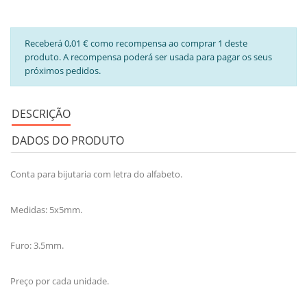
Receberá 0,01 € como recompensa ao comprar 1 deste
produto. A recompensa poderá ser usada para pagar os seus
próximos pedidos.
DESCRIÇÃO
DADOS DO PRODUTO
Conta para bijutaria com letra do alfabeto.
Medidas: 5x5mm.
Furo: 3.5mm.
Preço por cada unidade.