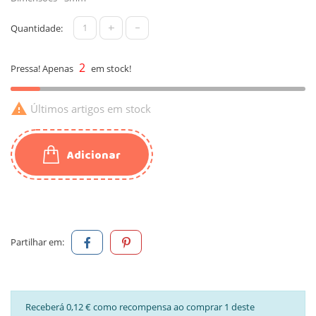
+
-
Quantidade:
2
Pressa! Apenas
em stock!

Últimos artigos em stock
Adicionar
Partilhar em:
Receberá 0,12 € como recompensa ao comprar 1 deste