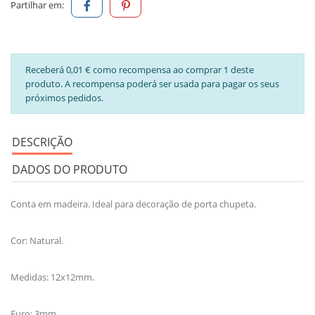
Partilhar em:
Receberá 0,01 € como recompensa ao comprar 1 deste
produto. A recompensa poderá ser usada para pagar os seus
próximos pedidos.
DESCRIÇÃO
DADOS DO PRODUTO
Conta em madeira. Ideal para decoração de porta chupeta.
Cor: Natural.
Medidas: 12x12mm.
Furo: 3mm.