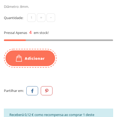
Diâmetro: 8mm.
+
-
Quantidade:
4
Pressa! Apenas
em stock!
Adicionar
Partilhar em:
Receberá 0,12 € como recompensa ao comprar 1 deste