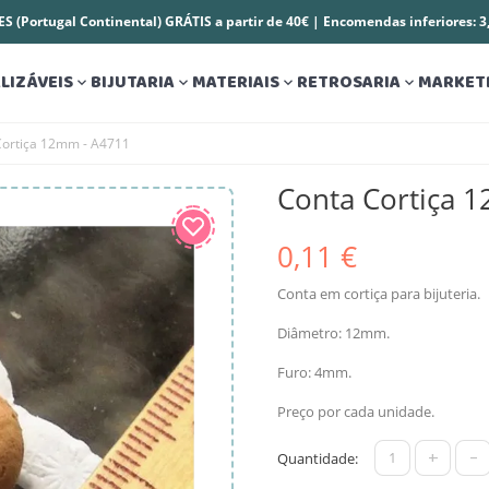
S (Portugal Continental) GRÁTIS a partir de 40€ | Encomendas inferiores: 
LIZÁVEIS
BIJUTARIA
MATERIAIS
RETROSARIA
MARKET




Cortiça 12mm - A4711
Conta Cortiça 
0,11 €
Conta em cortiça para bijuteria.
Diâmetro: 12mm.
Furo: 4mm.
Preço por cada unidade.
+
-
Quantidade: