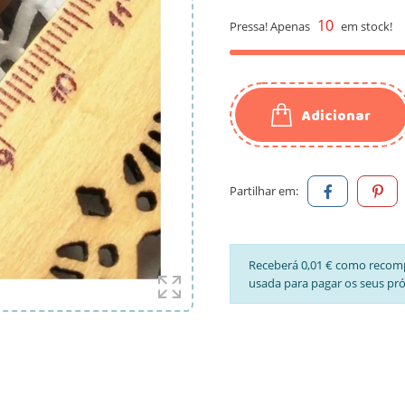
10
Pressa! Apenas
em stock!
Adicionar
Partilhar em:
Receberá 0,01 € como recom
usada para pagar os seus pr