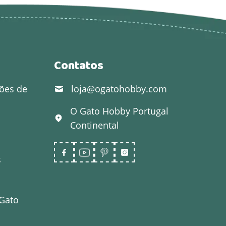
Contatos
ões de
loja@ogatohobby.com
O Gato Hobby
Portugal
Continental
s
 Gato