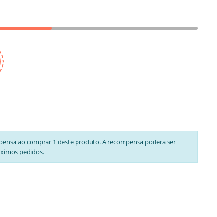
pensa ao comprar 1 deste produto. A recompensa poderá ser
óximos pedidos.