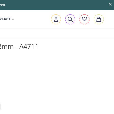
3,99€
PLACE

12mm - A4711