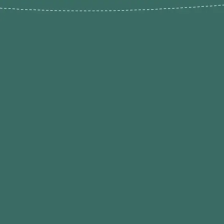
Novos pr
Revenda P
das 9h às 21h