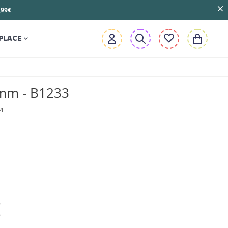
3,99€
PLACE

mm - B1233
4