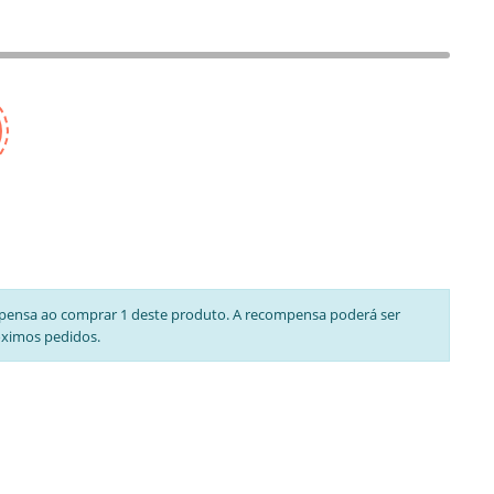
pensa ao comprar 1 deste produto. A recompensa poderá ser
óximos pedidos.