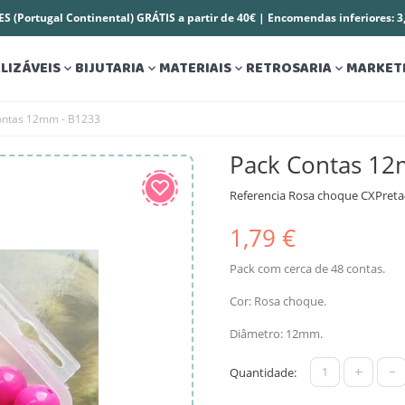
S (Portugal Continental) GRÁTIS a partir de 40€ | Encomendas inferiores: 
LIZÁVEIS
BIJUTARIA
MATERIAIS
RETROSARIA
MARKET




ontas 12mm - B1233
Pack Contas 12
Referencia
Rosa choque CXPreta
1,79 €
Pack com cerca de 48 contas.
Cor: Rosa choque.
Diâmetro: 12mm.
+
-
Quantidade: