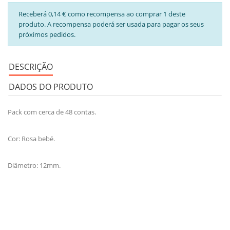
Receberá 0,14 € como recompensa ao comprar 1 deste
produto. A recompensa poderá ser usada para pagar os seus
próximos pedidos.
DESCRIÇÃO
DADOS DO PRODUTO
Pack com cerca de 48 contas.
Cor: Rosa bebé.
Diâmetro: 12mm.