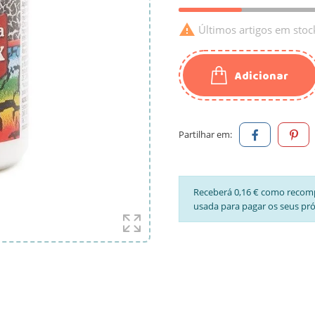

Últimos artigos em stoc
Adicionar
Partilhar em:
Receberá 0,16 € como recom
usada para pagar os seus pr