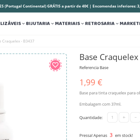
S (Portugal Continental) GRÁTIS a partir de 40€ | Encomendas inferiores: 
LIZÁVEIS
BIJUTARIA
MATERIAIS
RETROSARIA
MARKET




e Craquelex - B3437
Base Craquelex
Referencia
Base
1,99 €
Base para tinta craquelex para o
Embalagem com 37ml.
+
-
Quantidade:
3
Pressa! Apenas
em stock!