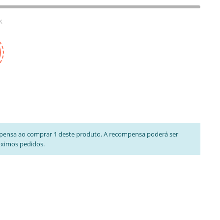
k
pensa ao comprar 1 deste produto. A recompensa poderá ser
óximos pedidos.