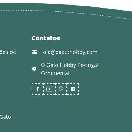
Contatos
ões de
loja@ogatohobby.com
O Gato Hobby
Portugal
Continental
s
 Gato