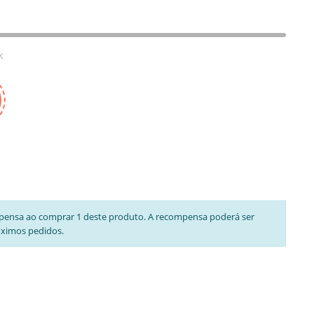
k
pensa ao comprar 1 deste produto. A recompensa poderá ser
óximos pedidos.