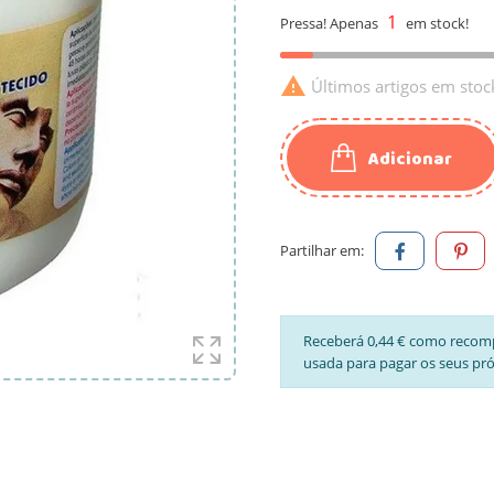
1
Pressa! Apenas
em stock!

Últimos artigos em stoc
Adicionar
Partilhar em:
Receberá 0,44 € como recom
usada para pagar os seus pr