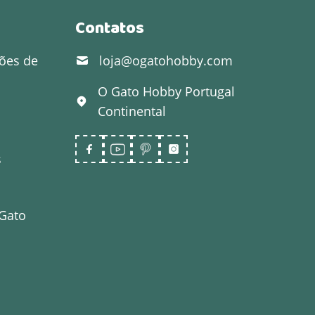
Contatos
ões de
loja@ogatohobby.com
O Gato Hobby
Portugal
Continental
s
 Gato