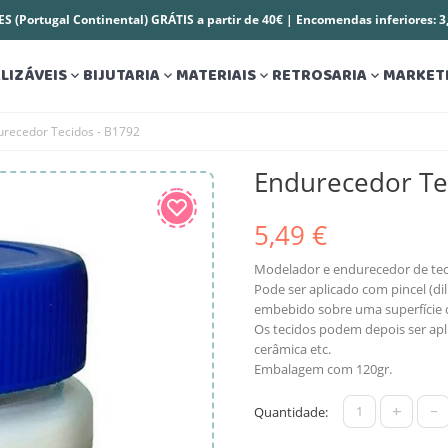
S (Portugal Continental) GRÁTIS a partir de 40€ | Encomendas inferiores: 
LIZÁVEIS
BIJUTARIA
MATERIAIS
RETROSARIA
MARKET




urecedor Tecidos - B1792
Endurecedor Te
5,49 €
Modelador e endurecedor de tec
Pode ser aplicado com pincel (d
embebido sobre uma superfície 
Os tecidos podem depois ser apl
cerâmica etc.
Embalagem com 120gr.
+
-
Quantidade: