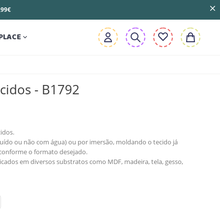
3,99€
PLACE

cidos - B1792
idos.
iluído ou não com água) ou por imersão, moldando o tecido já
conforme o formato desejado.
icados em diversos substratos como MDF, madeira, tela, gesso,