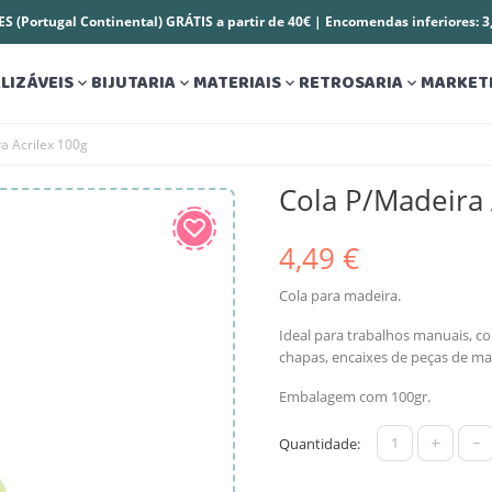
S (Portugal Continental) GRÁTIS a partir de 40€ | Encomendas inferiores: 
LIZÁVEIS
BIJUTARIA
MATERIAIS
RETROSARIA
MARKET




a Acrilex 100g
Cola P/Madeira 
4,49 €
Cola para madeira.
Ideal para trabalhos manuais, co
chapas, encaixes de peças de mad
Embalagem com 100gr.
+
-
Quantidade: