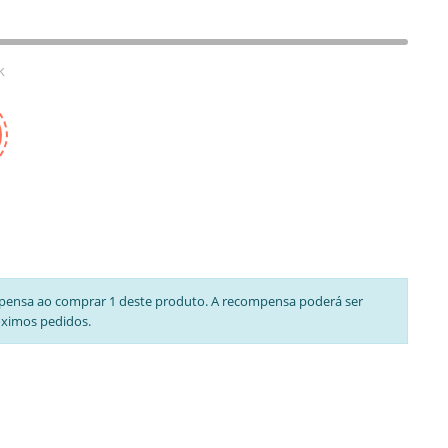
k
pensa ao comprar 1 deste produto. A recompensa poderá ser
óximos pedidos.