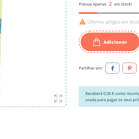
2
Pressa! Apenas
em stock!

Últimos artigos em stoc
Adicionar
Partilhar em:
Receberá 0,36 € como recom
usada para pagar os seus pr