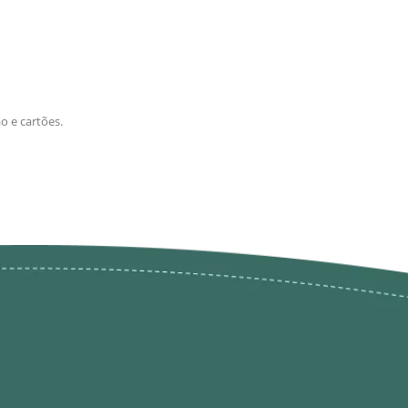
o e cartões.
ões de
loja@ogatohobby.com