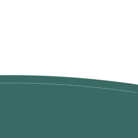
ões de
loja@ogatohobby.com