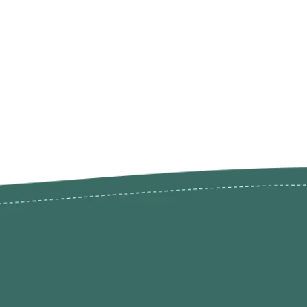
odutos
Envios Devoluções e Opç
Pagamento