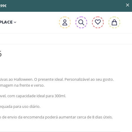
3,99€
PLACE

6
vas ao Halloween. O presente ideal. Personalizável ao seu gosto.
Imagem na frente e verso.
ável, com capacidade ideal para 300ml.
quada para uso diário.
zo de envio da encomenda poderá aumentar cerca de 8 dias úteis.