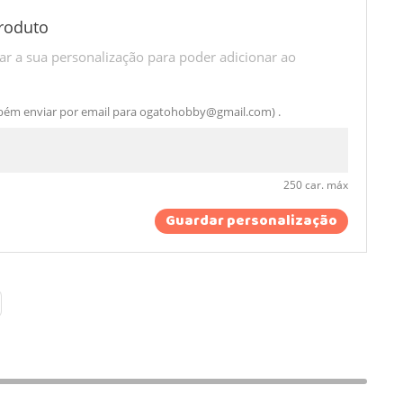
roduto
r a sua personalização para poder adicionar ao
bém enviar por email para
ogatohobby@gmail.com
) .
250 car. máx
Guardar personalização