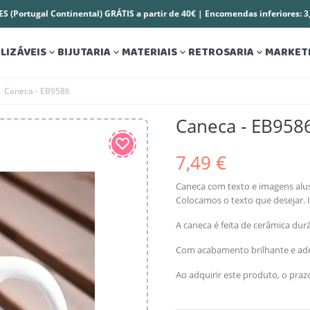
S (Portugal Continental) GRÁTIS a partir de 40€ | Encomendas inferiores: 
LIZÁVEIS
BIJUTARIA
MATERIAIS
RETROSARIA
MARKET




Caneca - EB9586
Caneca - EB958
7,49 €
Caneca com texto e imagens alusi
Colocamos o texto que desejar. 
A caneca é feita de cerâmica dur
Com acabamento brilhante e ade
Ao adquirir este produto, o pra