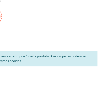
k
pensa ao comprar 1 deste produto. A recompensa poderá ser
óximos pedidos.