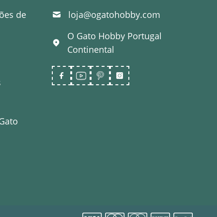
ões de
loja@ogatohobby.com
O Gato Hobby
Portugal
Continental
s
 Gato