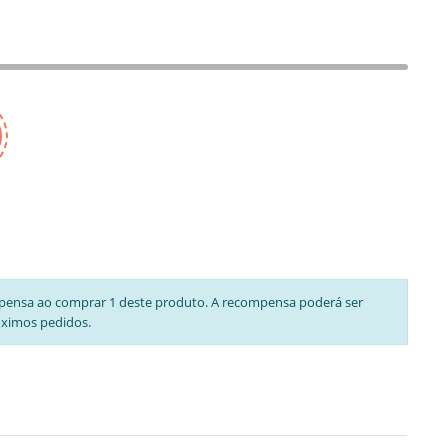
pensa ao comprar 1 deste produto. A recompensa poderá ser
óximos pedidos.