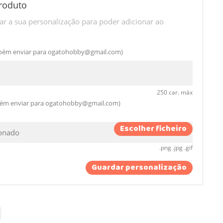
roduto
r a sua personalização para poder adicionar ao
bém enviar para
ogatohobby@gmail.com
)
250 car. máx
bém enviar para
ogatohobby@gmail.com
)
Escolher ficheiro
ionado
.png .jpg .gif
Guardar personalização