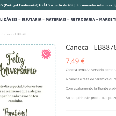
S (Portugal Continental) GRÁTIS a partir de 40€ | Encomendas inferiores: 
LIZÁVEIS
BIJUTARIA
MATERIAIS
RETROSARIA
MARKET




Caneca - EB8878
Caneca - EB887
7,49 €
Caneca tema Aniversário personal
A caneca é feita de cerâmica dur
Com acabamento brilhante e ade
Ao adquirir este produto, o pra