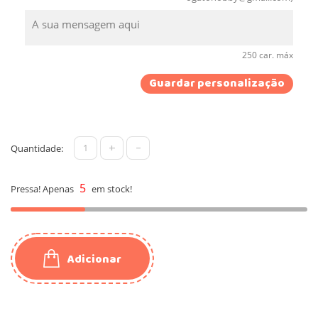
250 car. máx
Guardar personalização
+
-
Quantidade:
5
Pressa! Apenas
em stock!
Adicionar