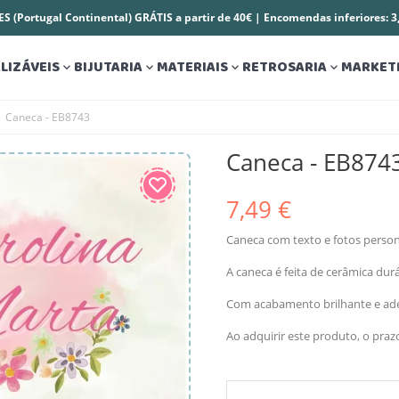
S (Portugal Continental) GRÁTIS a partir de 40€ | Encomendas inferiores: 
LIZÁVEIS
BIJUTARIA
MATERIAIS
RETROSARIA
MARKET




Caneca - EB8743
Caneca - EB874
7,49 €
Caneca com texto e fotos persona
A caneca é feita de cerâmica dur
Com acabamento brilhante e ade
Ao adquirir este produto, o pra