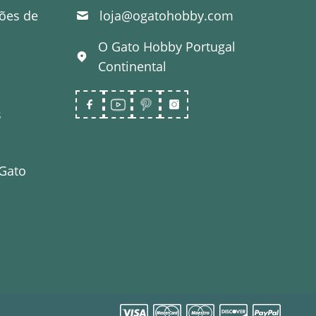
ões de
loja@ogatohobby.com
O Gato Hobby
Portugal
Continental
s
 Gato