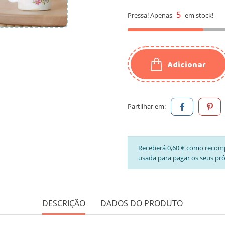
5
Pressa! Apenas
em stock!
Adicionar
Partilhar em:
Receberá 0,60 € como recom
usada para pagar os seus pr
DESCRIÇÃO
DADOS DO PRODUTO