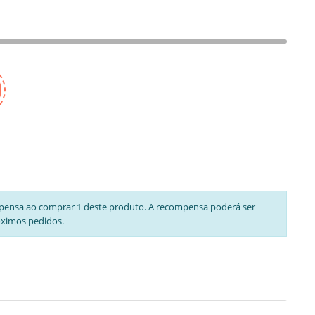
pensa ao comprar 1 deste produto. A recompensa poderá ser
óximos pedidos.