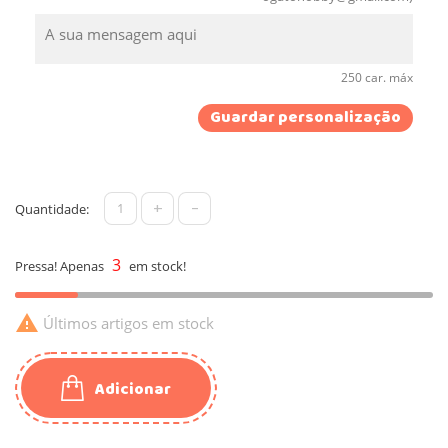
250 car. máx
Guardar personalização
+
-
Quantidade:
3
Pressa! Apenas
em stock!

Últimos artigos em stock
Adicionar