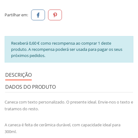
Partilhar em:
Receberá 0,60 € como recompensa ao comprar 1 deste
produto. A recompensa poderá ser usada para pagar os seus
próximos pedidos.
DESCRIÇÃO
DADOS DO PRODUTO
Caneca com texto personalizado. O presente ideal. Envie-nos o texto e
tratamos do resto.
A caneca é feita de cerâmica durável, com capacidade ideal para
300ml.