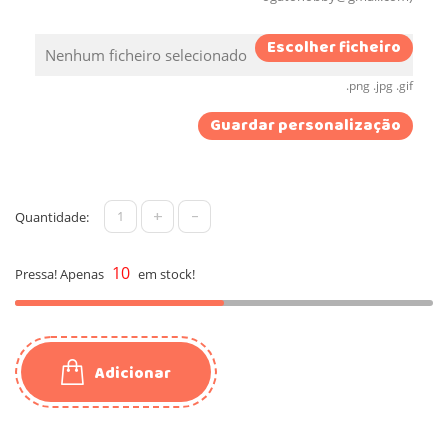
Escolher ficheiro
Nenhum ficheiro selecionado
.png .jpg .gif
Guardar personalização
+
-
Quantidade:
10
Pressa! Apenas
em stock!
Adicionar