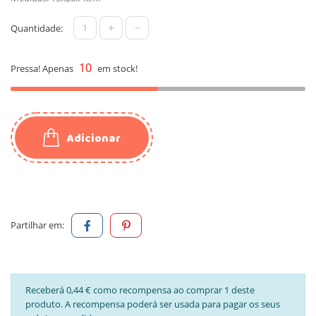
+
-
Quantidade:
10
Pressa! Apenas
em stock!
Adicionar
Partilhar em:
Receberá 0,44 € como recompensa ao comprar 1 deste
produto. A recompensa poderá ser usada para pagar os seus