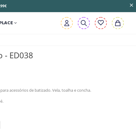
3,99€
PLACE

o - ED038
para acessórios de batizado. Vela, toalha e concha.
é.