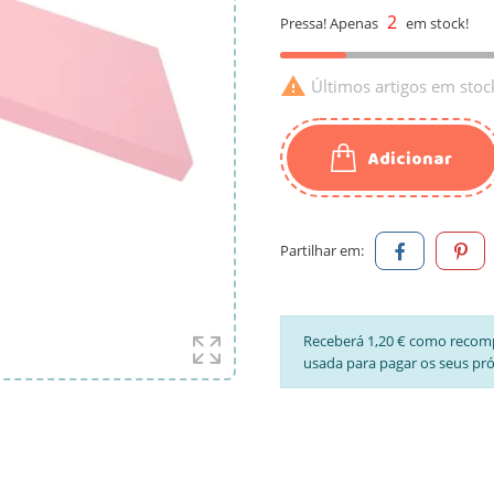
2
Pressa! Apenas
em stock!

Últimos artigos em stoc
Adicionar
Partilhar em:
Receberá 1,20 € como recom
usada para pagar os seus pr