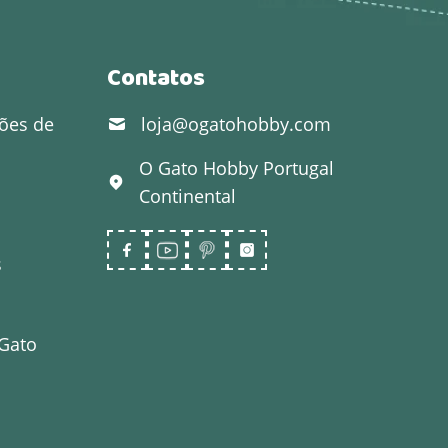
Contatos
ões de
loja@ogatohobby.com
O Gato Hobby
Portugal
Continental
s
 Gato