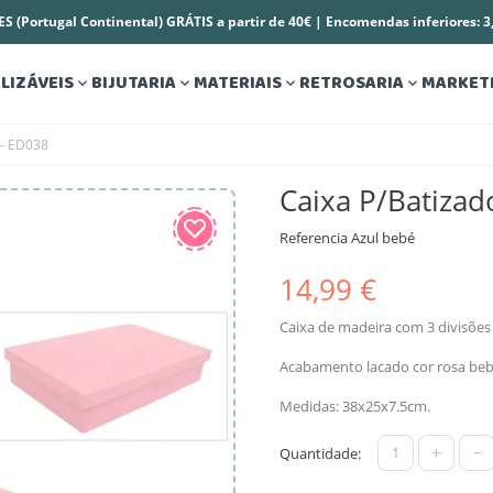
S (Portugal Continental) GRÁTIS a partir de 40€ | Encomendas inferiores: 
LIZÁVEIS
BIJUTARIA
MATERIAIS
RETROSARIA
MARKET




 - ED038
Caixa P/Batizad
Referencia
Azul bebé
14,99 €
Caixa de madeira com 3 divisões 
Acabamento lacado cor rosa beb
Medidas: 38x25x7.5cm.
+
-
Quantidade: