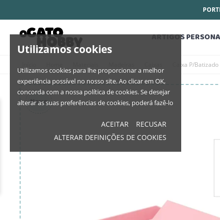
PORTE
ARTIGOS PERSONA
Utilizamos cookies
Início
Home
Materiais
Madeiras
Caixas
Caixa P/Batizado
Utilizamos cookies para lhe proporcionar a melhor
experiência possível no nosso site. Ao clicar em OK,
concorda com a nossa política de cookies. Se desejar
Novo
alterar as suas preferências de cookies, poderá fazê-lo
ACEITAR
RECUSAR
ALTERAR DEFINIÇÕES DE COOKIES