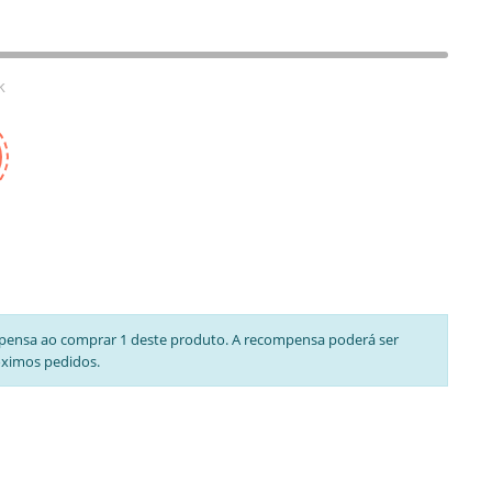
k
pensa ao comprar 1 deste produto. A recompensa poderá ser
óximos pedidos.