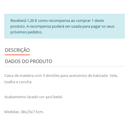
Receberá 1,20 € como recompensa ao comprar 1 deste
produto. A recompensa poderá ser usada para pagar os seus
próximos pedidos.
DESCRIÇÃO
DADOS DO PRODUTO
Caixa de madeira com 3 divisões para acessórios de batizado. Vela,
toalha e concha.
Acabamento lacado cor azul bebé.
Medidas: 38x25x7.5cm.