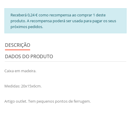
Receberá 0,24 € como recompensa ao comprar 1 deste
produto. A recompensa poderá ser usada para pagar os seus
próximos pedidos.
DESCRIÇÃO
DADOS DO PRODUTO
Caixa em madeira.
Medidas: 20x15x6cm.
Artigo outlet. Tem pequenos pontos de ferrugem.