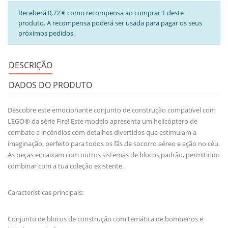
Receberá 0,72 € como recompensa ao comprar 1 deste
produto. A recompensa poderá ser usada para pagar os seus
próximos pedidos.
DESCRIÇÃO
DADOS DO PRODUTO
Descobre este emocionante conjunto de construção compatível com
LEGO® da série Fire! Este modelo apresenta um helicóptero de
combate a incêndios com detalhes divertidos que estimulam a
imaginação, perfeito para todos os fãs de socorro aéreo e ação no céu.
As peças encaixam com outros sistemas de blocos padrão, permitindo
combinar com a tua coleção existente.
Características principais:
Conjunto de blocos de construção com temática de bombeiros e