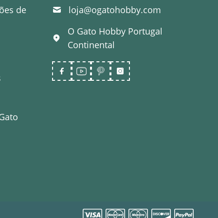
ões de
loja@ogatohobby.com
O Gato Hobby
Portugal
Continental
s
 Gato