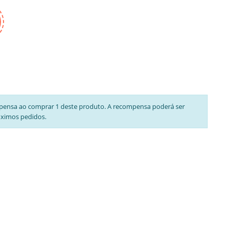
pensa ao comprar 1 deste produto. A recompensa poderá ser
óximos pedidos.