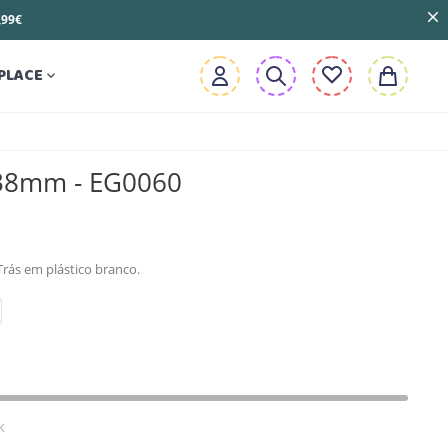
3,99€
PLACE

 38mm - EG0060
rás em plástico branco.
k