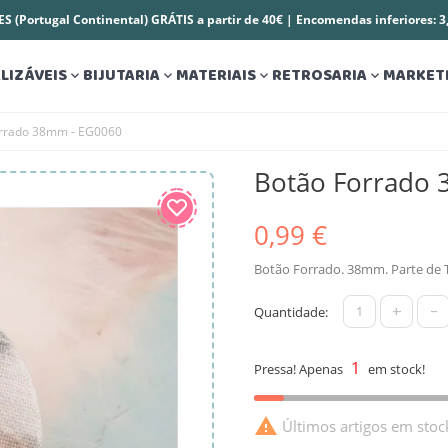
S (Portugal Continental) GRÁTIS a partir de 40€ | Encomendas inferiores: 
LIZÁVEIS
BIJUTARIA
MATERIAIS
RETROSARIA
MARKET




orrado 38mm - EG0060
Botão Forrado
0,99 €
Botão Forrado. 38mm. Parte de T
+
-
Quantidade:
1
Pressa! Apenas
em stock!

Últimos artigos em stoc