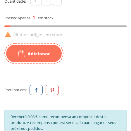
+
-
Quantidade:
1
Pressa! Apenas
em stock!

Últimos artigos em stock
Adicionar
Partilhar em:
Receberá 0,08 € como recompensa ao comprar 1 deste
produto. A recompensa poderá ser usada para pagar os seus
próximos pedidos.