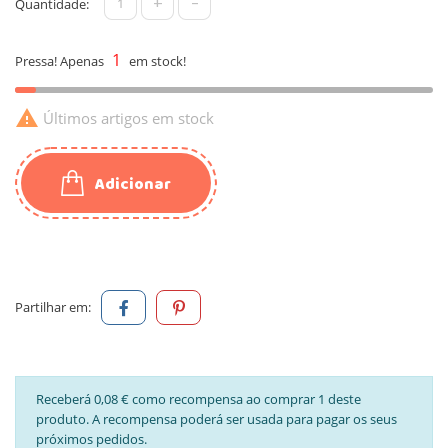
+
-
Quantidade:
1
Pressa! Apenas
em stock!

Últimos artigos em stock
Adicionar
Partilhar em:
Receberá 0,08 € como recompensa ao comprar 1 deste
produto. A recompensa poderá ser usada para pagar os seus
próximos pedidos.