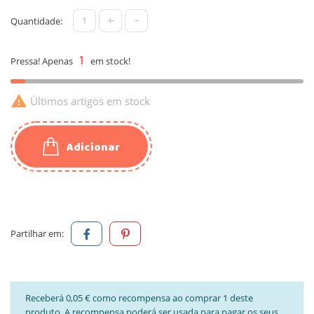
+
-
Quantidade:
1
Pressa! Apenas
em stock!

Últimos artigos em stock
Adicionar
Partilhar em:
Receberá 0,05 € como recompensa ao comprar 1 deste
produto. A recompensa poderá ser usada para pagar os seus