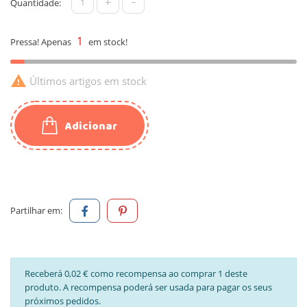
+
-
Quantidade:
1
Pressa! Apenas
em stock!

Últimos artigos em stock
Adicionar
Partilhar em:
Receberá 0,02 € como recompensa ao comprar 1 deste
produto. A recompensa poderá ser usada para pagar os seus
próximos pedidos.